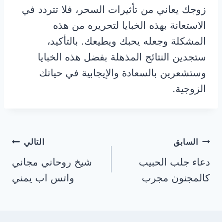
زوجك يعاني من تأثيرات السحر، فلا تتردد في
الاستعانة بهذه الخبايا لتحريره من هذه
المشكلة وجعله يحبك ويطيعك. بالتأكيد،
ستجدين النتائج المذهلة بفضل هذه الخبايا
وستشعرين بالسعادة والإيجابية في حياتك
الزوجية.
تصفّح
السابق
التالي
دعاء جلب الحبيب
شيخ روحاني مجاني
المقالات
كالمجنون مجرب
واتس اب يمني