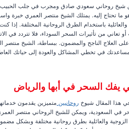
ن شيخ روحاني سعودي صادق ومجرب في جلب الحبيب و
 ما تحتاج إليه. يمتلك الشيخ منتصر العمري خبرة وا
العائلية باستخدام الطرق الروحانية المختلفة. إذا كنت
 تعاني من تأثيرات السحر السوداء، فلا تتردد في الات
ى العلاج الناجح والمضمون. ببساطة، الشيخ منتصر ال
مساعدتك في تخطي المشاكل والعودة إلى حياتك العاطفي
 يفك السحر في أبها والرياض
 في هذا المقال شيوخ
روحانيين
متميزين يقدمون خدمات
ر في السعودية، ويمكن للشيخ الروحاني منتصر العمر
لزوجية والعائلية بطرق روحانية مختلفة وبشكل مضمو