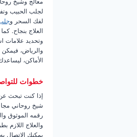
معالج وشيخ روحا
لجلب الحبيب وتفر
لفك السحر و
جلب 
العلاج بنجاح. كم
وتحديد علامات اس
والرياض، فيمكن ا
الأماكن، ليساعدك
خطوات للتواصل
إذا كنت تبحث ع
شيخ روحاني مجاني
رقمه الموثوق وا
والعلاج اللازم ب
يمكنك الاتصال به