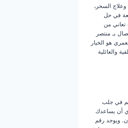
علاج السحر،
سعة في حل
 تعاني من
صال بـ منتصر
عمري هو الخيار
ة والعائلية
هم في جلب
ي أن يساعدك
ن. ويوجد رقم