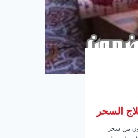
اج السحر
كون من سحر