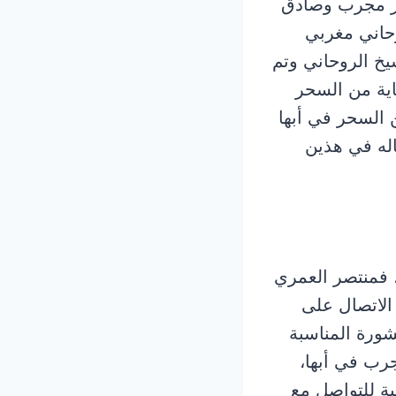
حر مجرب وصادق
وحاني مغربي
يخ الروحاني وتم
اية من السحر
 السحر في أبها
اله في هذين
 فمنتصر العمري
الاتصال على
ورة المناسبة
جرب في أبها،
بة للتواصل مع