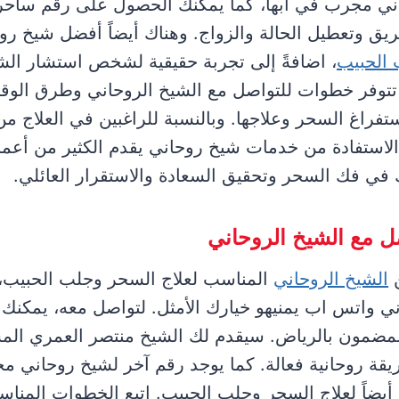
ني مجرب في أبها، كما يمكنك الحصول على رقم سا
يق وتعطيل الحالة والزواج. وهناك أيضاً أفضل شيخ ر
الحبيب
، اضافةً إلى تجربة حقيقية لشخص استشار الش
ا تتوفر خطوات للتواصل مع الشيخ الروحاني وطرق الوق
تفراغ السحر وعلاجها. وبالنسبة للراغبين في العلاج من
لاستفادة من خدمات شيخ روحاني يقدم الكثير من أعم
 في فك السحر وتحقيق السعادة والاستقرار العائلي.
 مع الشيخ الروحاني
ن
الشيخ الروحاني
المناسب لعلاج السحر وجلب الحبيب،
 واتس اب يمنيهو خيارك الأمثل. لتواصل معه، يمكنك 
لمضمون بالرياض. سيقدم لك الشيخ منتصر العمري المش
طريقة روحانية فعالة. كما يوجد رقم آخر لشيخ روحاني م
 أيضاً لعلاج السحر وجلب الحبيب. اتبع الخطوات المناس