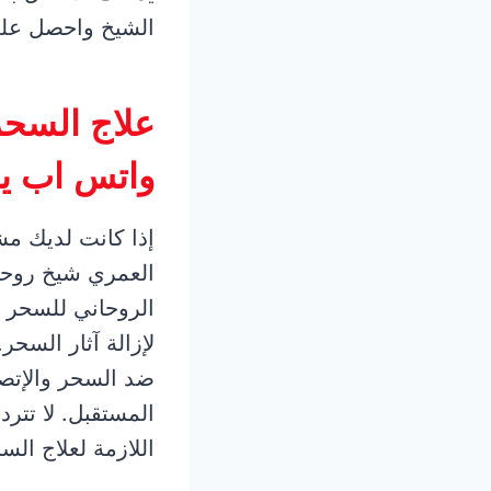
الشيخ واحصل على
علاج السحر
واتس اب ي
إذا كانت لديك مش
الروحاني للسحر ا
لإزالة آثار السح
ضد السحر والإتصا
المستقبل. لا تتر
اللازمة لعلاج الس