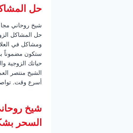
حل المشاكل
شيخ روحاني مجان
حل المشاكل الزوج
ومشاكل في العلاقة
ستكون مضموناً ب
حياتك الزوجية وال
الشيخ منتصر العم
أسرع وقت. تواصل 
شيخ روحاني
السحر بش