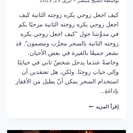
بواسطة
الشيخ منتصر
أبريل 23, 2023
كيف اجعل زوجي يكره زوجته الثانية كيف
اجعل زوجي يكره زوجته الثانية مرحبًا بكم
في مدوَّنتنا حول “كيف اجعل زوجي يكره
زوجته الثانية بالسحر مجرَّب ومضمون”. قد
نشعر جميعًا بالغيرة في بعض الأحيان.
وخاصةً عندما يدخل شخصٌ ثاني في حياتِنَا
وإلى حياتِ زوجِنَا. ولكن، هل تعتقدين أن
استخدام السحر يمكن أنْ يطيل من الأفقار
بإذاغةِ…
كيف
إقرأ المزيد
اجعل
زوجي
يكره