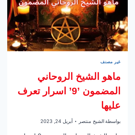
مضمونة
غير مصنف
ماهو الشيخ الروحاني
المضمون ’9’ اسرار تعرف
عليها
بواسطة
الشيخ منتصر
أبريل 24, 2023