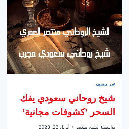
زوجته
الثانية
غير مصنف
شيخ روحاني سعودي يفك
السحر ’كشوفات مجانية’
بواسطة
الشيخ منتصر
أبريل 22, 2023