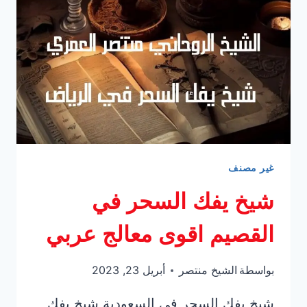
تعرف
عليها
غير مصنف
شيخ يفك السحر في
القصيم اقوى معالج عربي
بواسطة
الشيخ منتصر
أبريل 23, 2023
شيخ يفك السحر في السعودية شيخ يفك