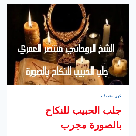
يفك
السحر
’كشوفات
مجانية’
غير مصنف
جلب الحبيب للنكاح
بالصورة مجرب