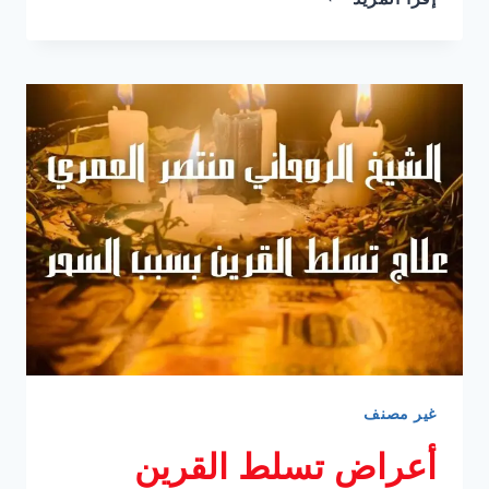
طريقة
لفك
سحر
تعطيل
الزواج
طريقة
رقم
1
عالميا
غير مصنف
أعراض تسلط القرين